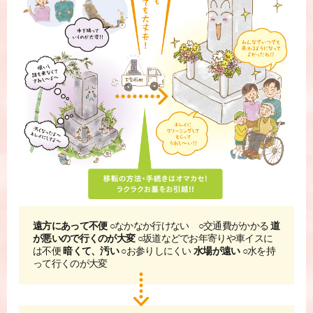
遠方にあって不便
○なかなか行けない ○交通費がかかる
道
が悪いので行くのが大変
○坂道などでお年寄りや車イスに
は不便
暗くて、汚い
○お参りしにくい
水場が遠い
○水を持
って行くのが大変