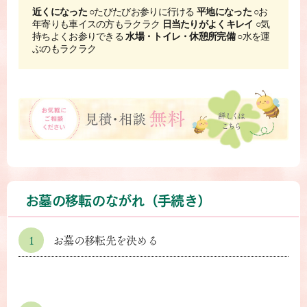
近くになった
○たびたびお参りに行ける
平地になった
○お
年寄りも車イスの方もラクラク
日当たりがよくキレイ
○気
持ちよくお参りできる
水場・トイレ・休憩所完備
○水を運
ぶのもラクラク
お墓の移転のながれ（手続き）
1
お墓の移転先を決める