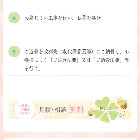
8
お墓じまい工事を行い、お墓を処分。
9
ご遺骨を改葬先（永代供養墓等）にご納骨し、お
寺様により「ご改葬法要」又は「ご納骨法要」等
を行う。