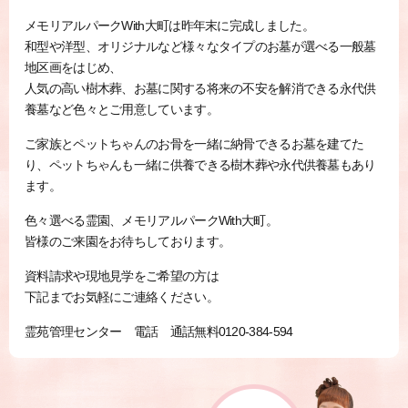
メモリアルパークWith大町は昨年末に完成しました。
和型や洋型、オリジナルなど様々なタイプのお墓が選べる一般墓
地区画をはじめ、
人気の高い樹木葬、お墓に関する将来の不安を解消できる永代供
養墓など色々とご用意しています。
ご家族とペットちゃんのお骨を一緒に納骨できるお墓を建てた
り、ペットちゃんも一緒に供養できる樹木葬や永代供養墓もあり
ます。
色々選べる霊園、メモリアルパークWith大町。
皆様のご来園をお待ちしております。
資料請求や現地見学をご希望の方は
下記までお気軽にご連絡ください。
霊苑管理センター 電話 通話無料0120-384-594