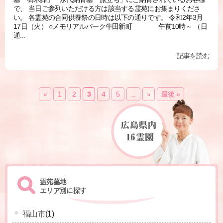
で、 当日ご参列いただける方は該当する霊苑にお集まりくださ
い。 各霊苑の合同供養祭の日時は以下の通りです。 令和2年3月
17日（火） ○メモリアルパーク牛田新町 午前10時～ （日
通...
記事を読む
«
1
2
3
4
5
...
»
最後 »
霊苑墓地
エリア別に探す
福山市
(1)