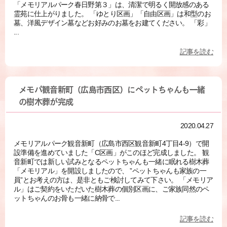
「メモリアルパーク春日野第３」は、清潔で明るく開放感のある
霊苑に仕上がりました。 「ゆとり区画」「自由区画」は和型のお
墓、洋風デザイン墓などお好みのお墓をお建てください。 「彩」
...
記事を読む
メモパ観音新町（広島市西区）にペットちゃんも一緒
の樹木葬が完成
2020.04.27
メモリアルパーク観音新町（広島市西区観音新町4丁目4-9）で開
設準備を進めていました「C区画」がこのほど完成しました。 観
音新町では新しい試みとなるペットちゃんも一緒に眠れる樹木葬
「メモリアル」を開設しましたので、 ”ペットちゃんも家族の一
員”とお考えの方は、是非ともご検討してみて下さい。 「メモリア
ル」はご契約をいただいた樹木葬の個別区画に、ご家族同然のペ
ットちゃんのお骨も一緒に納骨で...
記事を読む