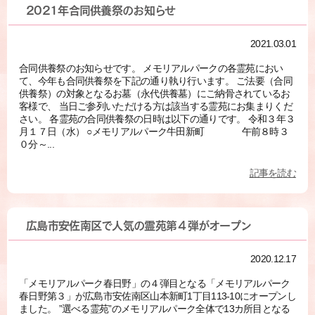
2021年合同供養祭のお知らせ
2021.03.01
合同供養祭のお知らせです。 メモリアルパークの各霊苑におい
て、今年も合同供養祭を下記の通り執り行います。 ご法要（合同
供養祭）の対象となるお墓（永代供養墓）にご納骨されているお
客様で、 当日ご参列いただける方は該当する霊苑にお集まりくだ
さい。 各霊苑の合同供養祭の日時は以下の通りです。 令和３年３
月１７日（水） ○メモリアルパーク牛田新町 午前８時３
０分～...
記事を読む
広島市安佐南区で人気の霊苑第４弾がオープン
2020.12.17
「メモリアルパーク春日野」の４弾目となる「メモリアルパーク
春日野第３」が広島市安佐南区山本新町1丁目113-10にオープンし
ました。 ”選べる霊苑”のメモリアルパーク全体で13カ所目となる