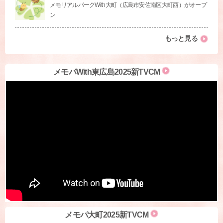
メモリアルパークWith大町（広島市安佐南区大町西）がオープ
ン
もっと見る
メモパWith東広島2025新TVCM
メモパ大町2025新TVCM