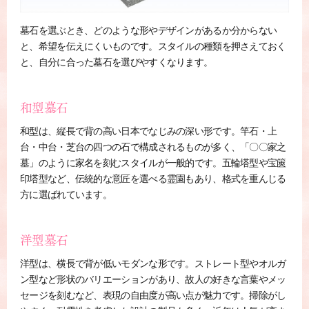
墓石を選ぶとき、どのような形やデザインがあるか分からない
と、希望を伝えにくいものです。スタイルの種類を押さえておく
と、自分に合った墓石を選びやすくなります。
和型墓石
和型は、縦長で背の高い日本でなじみの深い形です。竿石・上
台・中台・芝台の四つの石で構成されるものが多く、「〇〇家之
墓」のように家名を刻むスタイルが一般的です。五輪塔型や宝篋
印塔型など、伝統的な意匠を選べる霊園もあり、格式を重んじる
方に選ばれています。
洋型墓石
洋型は、横長で背が低いモダンな形です。ストレート型やオルガ
ン型など形状のバリエーションがあり、故人の好きな言葉やメッ
セージを刻むなど、表現の自由度が高い点が魅力です。掃除がし