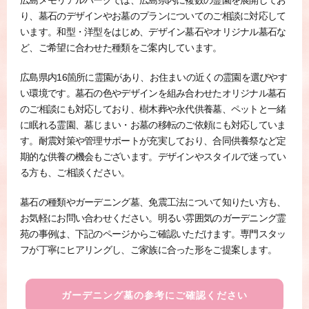
広島メモリアルパークでは、広島県内に複数の霊園を展開してお
り、墓石のデザインやお墓のプランについてのご相談に対応して
います。和型・洋型をはじめ、デザイン墓石やオリジナル墓石な
ど、ご希望に合わせた種類をご案内しています。
広島県内16箇所に霊園があり、お住まいの近くの霊園を選びやす
い環境です。墓石の色やデザインを組み合わせたオリジナル墓石
のご相談にも対応しており、樹木葬や永代供養墓、ペットと一緒
に眠れる霊園、墓じまい・お墓の移転のご依頼にも対応していま
す。耐震対策や管理サポートが充実しており、合同供養祭など定
期的な供養の機会もございます。デザインやスタイルで迷ってい
る方も、ご相談ください。
墓石の種類やガーデニング墓、免震工法について知りたい方も、
お気軽にお問い合わせください。明るい雰囲気のガーデニング霊
苑の事例は、下記のページからご確認いただけます。専門スタッ
フが丁寧にヒアリングし、ご家族に合った形をご提案します。
ガーデニング墓の参考にご確認ください