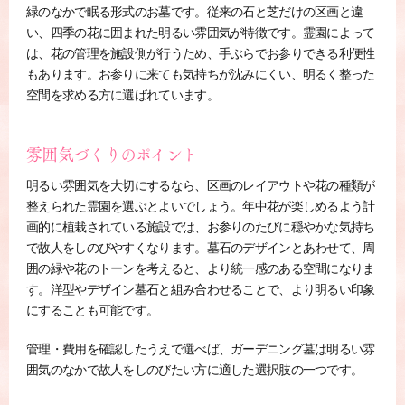
緑のなかで眠る形式のお墓です。従来の石と芝だけの区画と違
い、四季の花に囲まれた明るい雰囲気が特徴です。霊園によって
は、花の管理を施設側が行うため、手ぶらでお参りできる利便性
もあります。お参りに来ても気持ちが沈みにくい、明るく整った
空間を求める方に選ばれています。
雰囲気づくりのポイント
明るい雰囲気を大切にするなら、区画のレイアウトや花の種類が
整えられた霊園を選ぶとよいでしょう。年中花が楽しめるよう計
画的に植栽されている施設では、お参りのたびに穏やかな気持ち
で故人をしのびやすくなります。墓石のデザインとあわせて、周
囲の緑や花のトーンを考えると、より統一感のある空間になりま
す。洋型やデザイン墓石と組み合わせることで、より明るい印象
にすることも可能です。
管理・費用を確認したうえで選べば、ガーデニング墓は明るい雰
囲気のなかで故人をしのびたい方に適した選択肢の一つです。