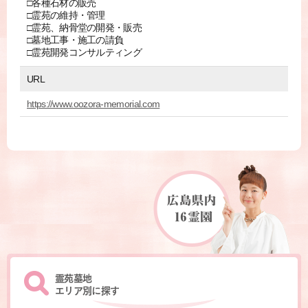
□各種石材の販売
□霊苑の維持・管理
□霊苑、納骨堂の開発・販売
□墓地工事・施工の請負
□霊苑開発コンサルティング
URL
https://www.oozora-memorial.com
霊苑墓地
エリア別に探す